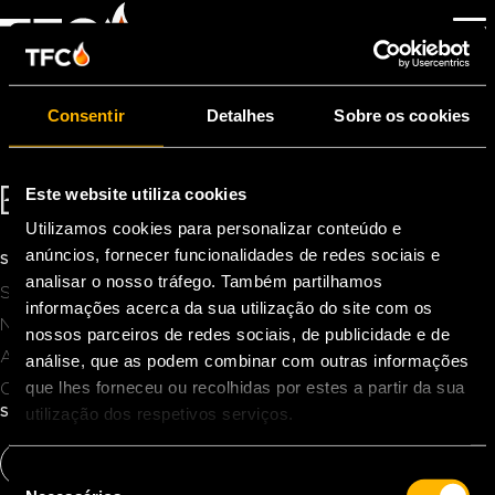
SALES MANAGER
Por
Pageking Support
|
2 de Fevereiro, 2023
Consentir
Detalhes
Sobre os cookies
ENTRE EM CONTATO!
Este website utiliza cookies
Utilizamos cookies para personalizar conteúdo e
INFO@TFC-POWER.COM
+31 74 2783966
anúncios, fornecer funcionalidades de redes sociais e
SOBRE TFC
analisar o nosso tráfego. Também partilhamos
Serviços
informações acerca da sua utilização do site com os
Notícias
nossos parceiros de redes sociais, de publicidade e de
About Us
análise, que as podem combinar com outras informações
que lhes forneceu ou recolhidas por estes a partir da sua
Contato
utilização dos respetivos serviços.
SIGA-NOS
S