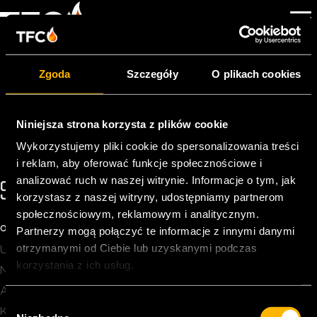
SENIOR
FINANCIEEL
Zgoda
Szczegóły
O plikach cookies
MEDEWERK(ST)ER
Przez
Pageking Support
|
2023-02-15
Niniejsza strona korzysta z plików cookie
Wykorzystujemy pliki cookie do spersonalizowania treści
i reklam, aby oferować funkcje społecznościowe i
analizować ruch w naszej witrynie. Informacje o tym, jak
SKONTAKTUJ SIĘ Z NAMI!
korzystasz z naszej witryny, udostępniamy partnerom
społecznościowym, reklamowym i analitycznym.
INFO@TFC-POWER.COM
+31 74 2783966
O TFC
Partnerzy mogą połączyć te informacje z innymi danymi
otrzymanymi od Ciebie lub uzyskanymi podczas
Usługi
korzystania z ich usług.
News
About Us
W
Kontakt