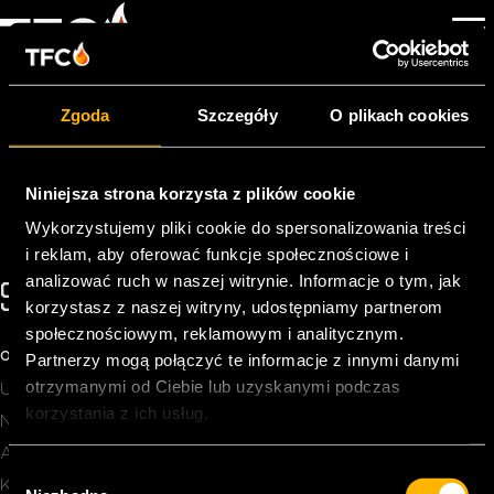
MEDEWERK(ST)ER
FINANCIËLE
Zgoda
Szczegóły
O plikach cookies
ADMINISTRATIE
Przez
Dennis Lambert
|
2024-05-08
Niniejsza strona korzysta z plików cookie
Wykorzystujemy pliki cookie do spersonalizowania treści
i reklam, aby oferować funkcje społecznościowe i
analizować ruch w naszej witrynie. Informacje o tym, jak
SKONTAKTUJ SIĘ Z NAMI!
korzystasz z naszej witryny, udostępniamy partnerom
społecznościowym, reklamowym i analitycznym.
INFO@TFC-POWER.COM
+31 74 2783966
O TFC
Partnerzy mogą połączyć te informacje z innymi danymi
otrzymanymi od Ciebie lub uzyskanymi podczas
Usługi
korzystania z ich usług.
News
About Us
W
Kontakt