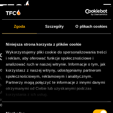
AFSTUDEERDERS
GEZOCHT
Zgoda
Szczegóły
O plikach cookies
Przez
Pageking Support
|
2023-01-25
Niniejsza strona korzysta z plików cookie
Wykorzystujemy pliki cookie do spersonalizowania treści
SKONTAKTUJ SIĘ Z NAMI!
i reklam, aby oferować funkcje społecznościowe i
analizować ruch w naszej witrynie. Informacje o tym, jak
INFO@TFC-POWER.COM
+31 74 2783966
korzystasz z naszej witryny, udostępniamy partnerom
O TFC
społecznościowym, reklamowym i analitycznym.
Usługi
Partnerzy mogą połączyć te informacje z innymi danymi
News
otrzymanymi od Ciebie lub uzyskanymi podczas
About Us
korzystania z ich usług.
Kontakt
OBSERWUJ NAS
W