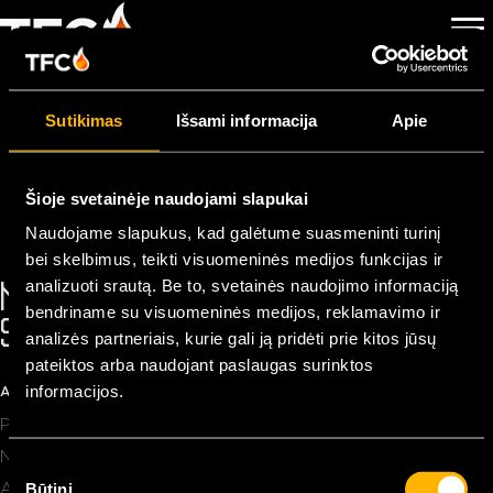
SENIOR CUSTOMER
SERVICE
Sutikimas
Išsami informacija
Apie
SUPERHELD
By
Pageking Support
|
2023 25 sausio
Šioje svetainėje naudojami slapukai
Naudojame slapukus, kad galėtume suasmeninti turinį
bei skelbimus, teikti visuomeninės medijos funkcijas ir
analizuoti srautą. Be to, svetainės naudojimo informaciją
NEDVEJODAMI SUSISIEKITE
bendriname su visuomeninės medijos, reklamavimo ir
SU MUMIS!
analizės partneriais, kurie gali ją pridėti prie kitos jūsų
pateiktos arba naudojant paslaugas surinktos
INFO@TFC-POWER.COM
+31 74 2783966
informacijos.
APIE TFC
Paslaugos
News
S
Būtini
About Us