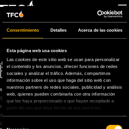
ACCOUNTMANAGER
BUITENDIENST
Consentimiento
Detalles
Acerca de las cookies
Por
tfc
|
5 de febrero de 2024
Esta página web usa cookies
Las cookies de este sitio web se usan para personalizar
¡SIÉNTETE LIBRE DE
el contenido y los anuncios, ofrecer funciones de redes
CONTACTARNOS!
sociales y analizar el tráfico. Además, compartimos
información sobre el uso que haga del sitio web con
INFO@TFC-POWER.COM
+31 74 2783966
nuestros partners de redes sociales, publicidad y análisis
SOBRE TFC
web, quienes pueden combinarla con otra información
Servicios
que les haya proporcionado o que hayan recopilado a
Noticias
partir del uso que haya hecho de sus servicios.
About Us
S
Contacto