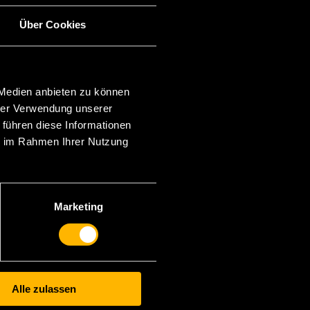
Über Cookies
CATEGORIES
ncategorized
 Medien anbieten zu können
META
hrer Verwendung unserer
 führen diese Informationen
Anmelden
ie im Rahmen Ihrer Nutzung
intrags-Feed
Kommentar-Feed
ordPress.org
Marketing
Alle zulassen