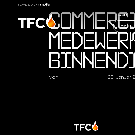
COMMERC
CARD
MY TFC
MEDEWER
BINNEND
Von
Pageking Support
|
25. Januar 