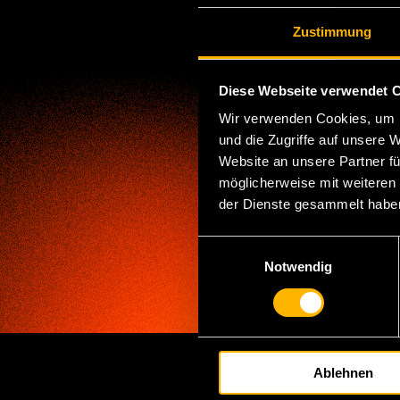
Zustimmung
Diese Webseite verwendet 
Wir verwenden Cookies, um I
und die Zugriffe auf unsere 
Website an unsere Partner fü
möglicherweise mit weiteren
der Dienste gesammelt habe
E
Notwendig
i
n
w
i
l
Ablehnen
l
i